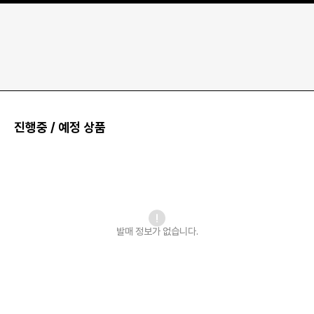
진행중 / 예정 상품
발매 정보가 없습니다.