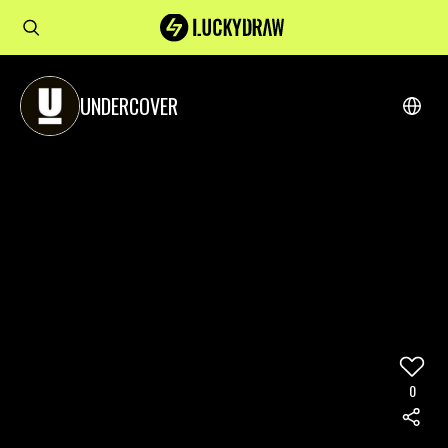
UNDERCOVER
0