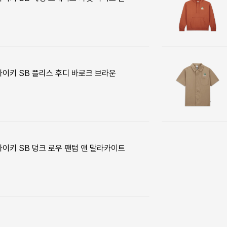
나이키 SB 플리스 후디 바로크 브라운
나이키 SB 덩크 로우 팬텀 앤 말라카이트