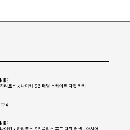
NIKE
하리토스 x 나이키 SB 패딩 스케이트 자켓 카키
4
NIKE
나이키 x 하리토스 SB 플리스 후드 다크 러셋 - 아시아