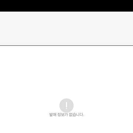
발매 정보가 없습니다.