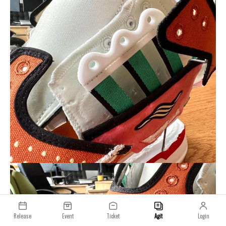
Release
Event
Ticket
Agit
Login