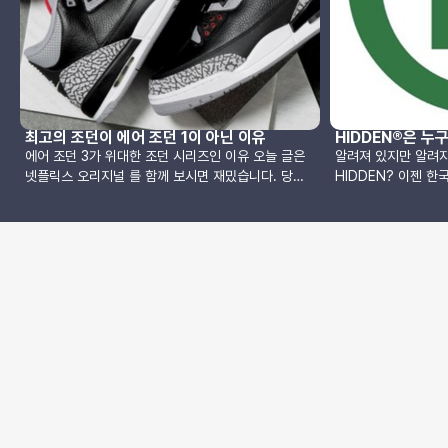
최고의 조던이 에어 조던 1이 아닌 이유
HIDDEN®은 누구
에어 조던 3가 위대한 조던 시리즈인 이유 오늘 글은
알려져 있지만 알려
넷플릭스 오리지널 를 함께 보시면 재밌습니다. 당신
HIDDEN? 이젠 한국에서도 스트릿 패션이나 스니커
에게 최고의 조던 넘버링은 몇번인가? 1번? 3번? 4
즈에 관심을 가진 사
번? 6번? 11번?각자 다른 대답들이 나오겠지만, 지금
을 인스타그램 인플루언
2021년에는 아마 1번에 대한 답이 가장 많지 않을까?
는 무려 버질 아블로,
그러나 역사적으로 최고의 조던 넘버링은 3번으로 꼽
무라카미 다카시, 다
힌다. 왜? 시작이 끝을 낳았다는 평가를 받고 있으니
야를 대표하는 사람들
까 말이다. 간단한 이야기이지만, 집고 넘어갈 필요가
의 팔로워를 보유한 
있을것 같아서 글을 써 보았다. 많은 스니커 팬들이
년 9월 “Past, Pr
Air Jordan 1시리즈에 열광한다. 1985년 데뷔한 이
니고 시작한 Hidden.
조던 1은 첫 시작은 아울렛에 가는 수모를 당하기도 했
패션, 디자인, 아트
으나, 지금은 가장 사랑받은 조던 시리즈로 자리매김
수를 일으키는 사진들
하고 있다. 흔히 넘버링이라고 하는 조던 시리즈들은
에 수십 만 명의 팔로워를 만들
나이키의 기술이 하나씩 덧붙여서 만들어졌으며, 당대
력을 지녔음에도 소위 
의 스니커 디자인 트랜드를 한눈에 볼수 있는 카달로
가 누구인지는 그 누