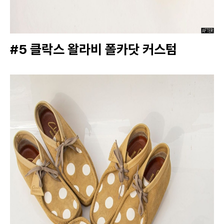
#5 클락스 왈라비 폴카닷 커스텀