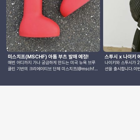
미스치프(MSCHF) 아톰 부츠 발매 예정!
스투시 x 나이키 
매번 어디까지 가나 궁금하게 만드는 미국 뉴욕 브루
나이키와 스투시가 2
클린 기반의 크리에이티브 단체 미스치프(@mschf)
션을 출시합니다.이번
가 새로 공개한 제품이 화제입니다. 어릴적에 봤던 만
제품과 두 브랜드가 
화인 아톰(Astro boy)의 주인공이 착용한 부츠와 유
랑을 받고 있는 스웻
사한 모습을 한 제품으로 아톰 부츠라고 불리며 정식
로 확인됩니다.스웻 
명칭이 빅 레드 부츠(Big Red Boots)인 제품입니다.
그리고 블루 색상까
아톰이 신었던 부츠와 마찬가지로 레드 색상만을 사용
와 티셔츠, 핀스트라
했으며 TPU 러버 쉘과 EVA 폼 러버 솔으로 만든 단
어 있습니다.발매 일
순하고 귀여운 디자인을 하고 있습니다.이 제품은 한
10시에 선착순 발매
국 시간 17일 새벽 1시 mschf.com에서 $350의 가
합니다.컬렉션 출시에
격으로 출시됩니다. 도전하시겠습니까!?(아래 투표에
죠:) Stussy x Nike
도 참여해 보세요) MSCHF Big Red
CollectionNorth A
BootsRelease Date: Feb 16Price: $350이미지
10th, 10am PSTUK