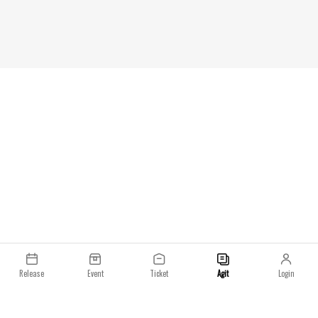
출처FendomStevenatto garrettbruce
10am GMTEurope -
the.thiskingsmodernnotoriety
10am CETKorea, J
eastonmargiella
- Saturday Febru
Release
Event
Ticket
Agit
Login