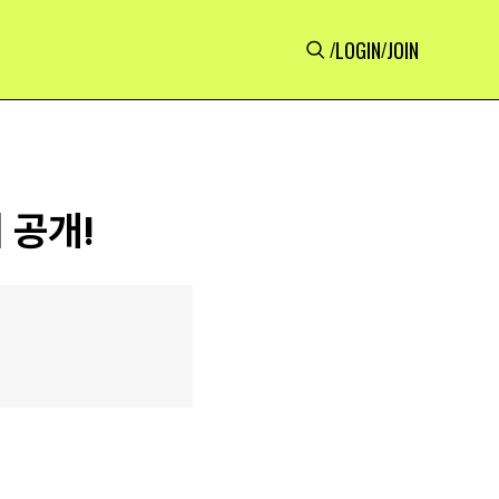
LOGIN
JOIN
/
/
 공개!