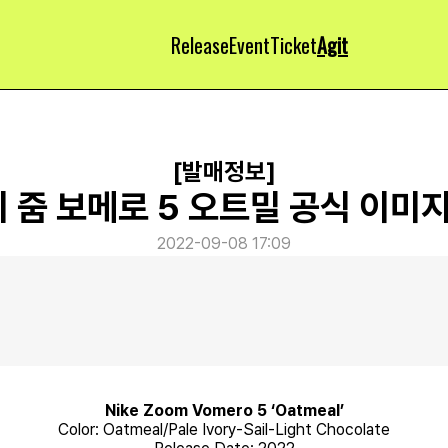
Release
Event
Ticket
Agit
[발매정보]
 줌 보메로 5 오트밀 공식 이미지
2022-09-08 17:09
Nike Zoom Vomero 5 ‘Oatmeal’
Color: Oatmeal/Pale Ivory-Sail-Light Chocolate